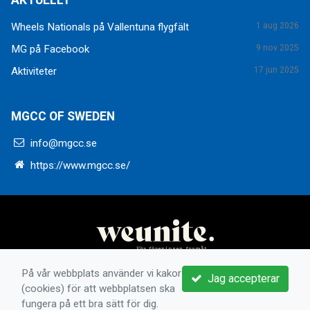
AKTUELLT
Wheels Nationals på Vallentuna flygfält
1 aug 2026
MG på Facebook
9 nov 2025
Aktiviteter
17 jun 2025
MGCC OF SWEDEN
info@mgcc.se
https://www.mgcc.se/
På vår webbplats använder vi kakor
Jag accepterar
(cookies) för att webbplatsen ska
fungera på ett bra sätt för dig.