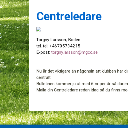
Centreledare
Torgny Larsson, Boden
tel. tel: +46705734215
E-post:
torgny.larsson@mgcc.se
Nu är det viktigare än någonsin att klubben har 
centralt.
Bulletinen kommer ju ut med 6 nr per år så däreme
Maila din Centreledare redan idag så du finns 