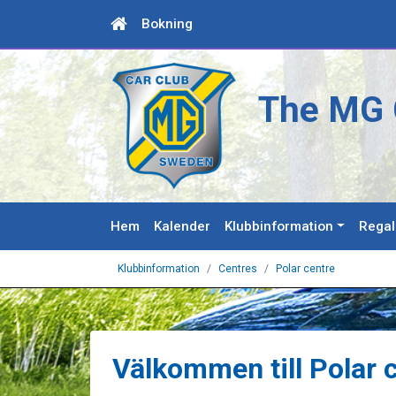
Bokning
The MG 
Hem
Kalender
Klubbinformation
Regal
Klubbinformation
Centres
Polar centre
Välkommen till Polar 