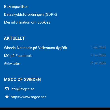
Bokningsvillkor
Dataskyddsförordningen (GDPR)
Mer information om cookies
AKTUELLT
Wheels Nationals på Vallentuna flygfält
1 aug 2026
MG på Facebook
9 nov 2025
Aktiviteter
17 jun 2025
MGCC OF SWEDEN
info@mgcc.se
https://www.mgcc.se/