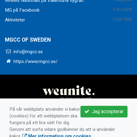
Wheels Nationals på Vallentuna flygfält
MG på Facebook
9 nov 2025
Aktiviteter
17 jun 2025
MGCC OF SWEDEN
info@mgcc.se
https://www.mgcc.se/
På vår webbplats använder vi kakor
Jag accepterar
(cookies) för att webbplatsen ska
fungera på ett bra sätt för dig.
Genom att surfa vidare godkänner du att vi använder
kakor.
Mer information om cookies
.