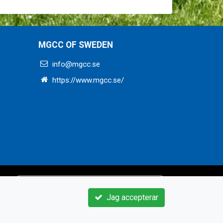
MGCC OF SWEDEN
info@mgcc.se
https://www.mgcc.se/
Jag accepterar