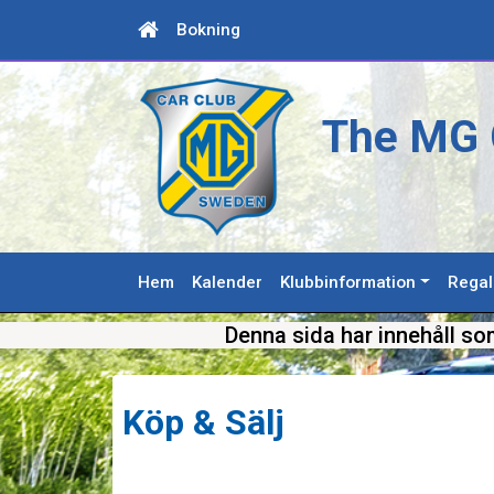
Bokning
The MG 
Hem
Kalender
Klubbinformation
Regal
Denna sida har innehåll so
Köp & Sälj