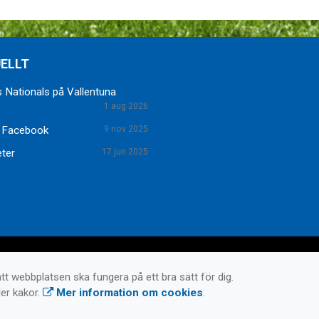
ELLT
 Nationals på Vallentuna
1 aug 2026
 Facebook
9 nov 2025
eter
17 jun 2025
tt webbplatsen ska fungera på ett bra sätt för dig.
er kakor.
Mer information om cookies
.