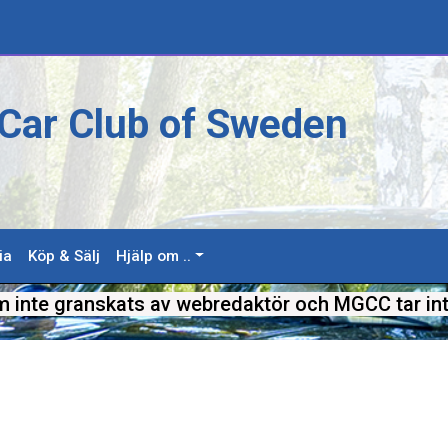
Car Club of Sweden
ia
Köp & Sälj
Hjälp om ..
m inte granskats av webredaktör och MGCC tar int