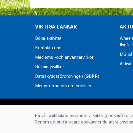
VIKTIGA LÄNKAR
AKTU
Boka aktivitet
Wheels
flygfält
Kontakta oss
MG på
Medlems -och användarvillkor
Aktivit
Bokningsvillkor
Dataskyddsförordningen (GDPR)
Mer information om cookies
På vår webbplats använder vi kakor (cookies) för a
Genom att surfa vidare godkänner du att vi använd