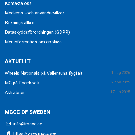
Kontakta oss
Medlems -och användarvillkor
Bokningsvillkor
Dataskyddsförordningen (GDPR)
Mer information om cookies
AKTUELLT
Wheels Nationals på Vallentuna flygfält
1 aug 2026
MG på Facebook
9 nov 2025
Aktiviteter
17 jun 2025
MGCC OF SWEDEN
info@mgcc.se
https://www.mgcc.se/