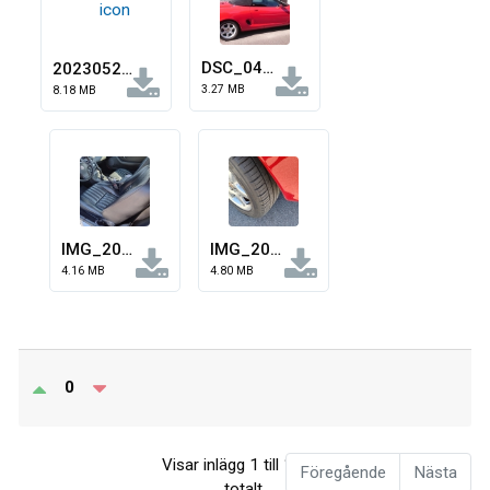
DSC_0401.JPG
20230522_162948.jpg
3.27 MB
8.18 MB
IMG_20260510_105736156_HDR.jpg
IMG_20260510_105746874_HDR.jpg
4.16 MB
4.80 MB
0
Visar inlägg 1 till 1 av 1
Föregående
Nästa
totalt.