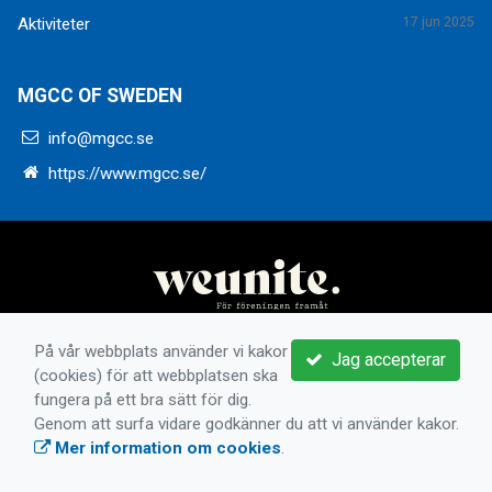
Aktiviteter
17 jun 2025
MGCC OF SWEDEN
info@mgcc.se
https://www.mgcc.se/
På vår webbplats använder vi kakor
Jag accepterar
(cookies) för att webbplatsen ska
fungera på ett bra sätt för dig.
Genom att surfa vidare godkänner du att vi använder kakor.
Mer information om cookies
.