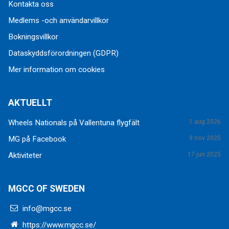
Kontakta oss
Medlems -och användarvillkor
Bokningsvillkor
Dataskyddsförordningen (GDPR)
Mer information om cookies
AKTUELLT
Wheels Nationals på Vallentuna flygfält
1 aug 2026
MG på Facebook
9 nov 2025
Aktiviteter
17 jun 2025
MGCC OF SWEDEN
info@mgcc.se
https://www.mgcc.se/