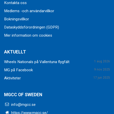
Kontakta oss
Medlems -och användarvillkor
Bokningsvillkor
Dataskyddsförordningen (GDPR)
Mer information om cookies
AKTUELLT
Wheels Nationals på Vallentuna flygfält
1 aug 2026
MG på Facebook
9 nov 2025
Aktiviteter
17 jun 2025
MGCC OF SWEDEN
info@mgcc.se
https://www.mgcc.se/