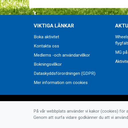
VIKTIGA LÄNKAR
AKTU
Boka aktivitet
Wheels
flygfält
Kontakta oss
MG på
Medlems -och användarvillkor
Aktivit
Bokningsvillkor
Dataskyddsförordningen (GDPR)
Mer information om cookies
På vår webbplats använder vi kakor (cookies) för a
Genom att surfa vidare godkänner du att vi använd