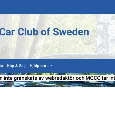
Car Club of Sweden
ia
Köp & Sälj
Hjälp om ..
m inte granskats av webredaktör och MGCC tar int