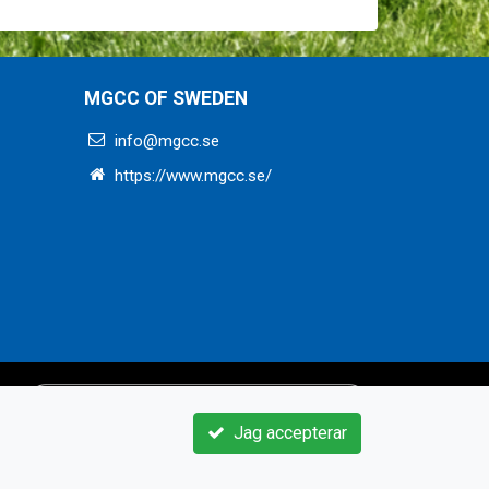
MGCC OF SWEDEN
info@mgcc.se
https://www.mgcc.se/
Jag accepterar