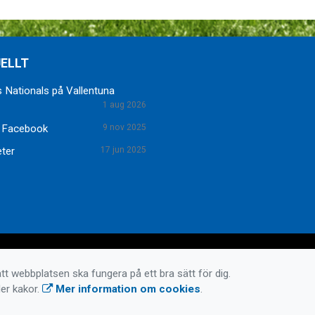
ELLT
 Nationals på Vallentuna
1 aug 2026
 Facebook
9 nov 2025
eter
17 jun 2025
tt webbplatsen ska fungera på ett bra sätt för dig.
er kakor.
Mer information om cookies
.