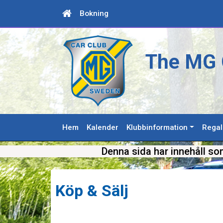
Bokning
The MG 
Hem
Kalender
Klubbinformation
Regal
Denna sida har innehåll so
Köp & Sälj