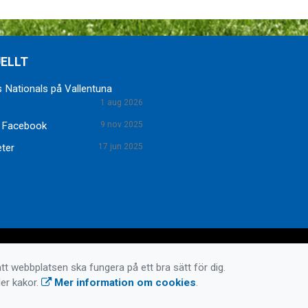
ELLT
 Nationals på Vallentuna
1 aug 2026
 Facebook
9 nov 2025
eter
17 jun 2025
tt webbplatsen ska fungera på ett bra sätt för dig.
er kakor.
Mer information om cookies
.