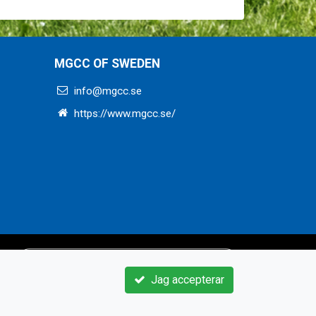
MGCC OF SWEDEN
info@mgcc.se
https://www.mgcc.se/
Jag accepterar