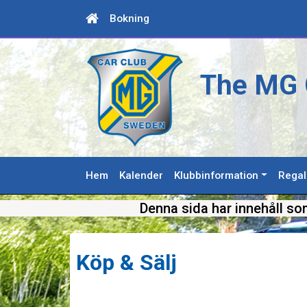
Bokning
The MG 
Hem
Kalender
Klubbinformation
Regal
Denna sida har innehåll so
Köp & Sälj