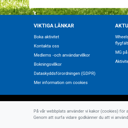
VIKTIGA LÄNKAR
AKTU
Boka aktivitet
Wheels
flygfält
Kontakta oss
MG på
Medlems -och användarvillkor
Aktivit
Bokningsvillkor
Dataskyddsförordningen (GDPR)
Mer information om cookies
På vår webbplats använder vi kakor (cookies) för a
Genom att surfa vidare godkänner du att vi använd