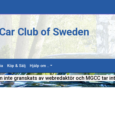
Car Club of Sweden
ia
Köp & Sälj
Hjälp om ..
m inte granskats av webredaktör och MGCC tar int